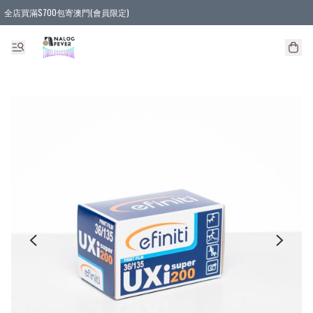
全店買滿$700包寄澳門(會員限定)
全店買滿3件貨品, 包寄順豐智能櫃/順豐站
全店買滿$580或5件貨品, 包寄順豐上門(會員限定)