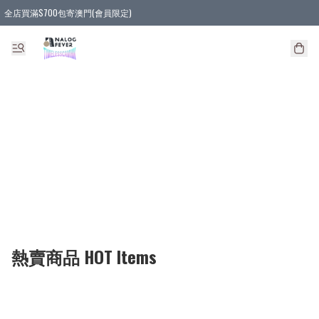
全店買滿$700包寄澳門(會員限定)
全店買滿3件貨品, 包寄順豐智能櫃/順豐站
全店買滿$580或5件貨品, 包寄順豐上門(會員限定)
熱賣商品 HOT Items