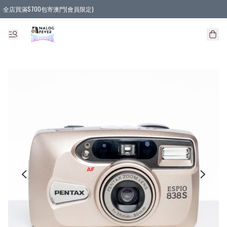
全店買滿$700包寄澳門(會員限定)
全店買滿3件貨品, 包寄順豐智能櫃/順豐站
全店買滿$580或5件貨品, 包寄順豐上門(會員限定)