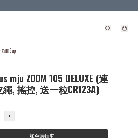
腦細9up
us mju ZOOM 105 DELUXE (連
繩, 搖控, 送一粒CR123A)
+
加至購物車