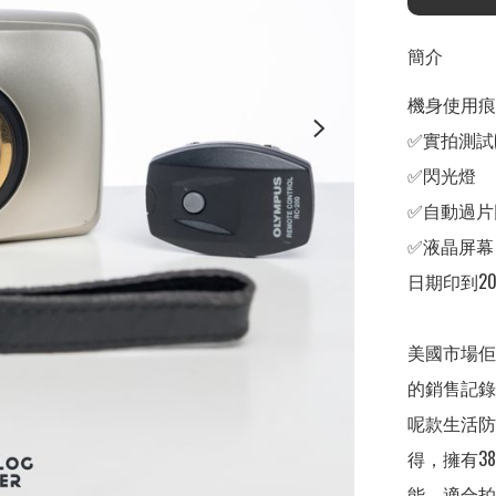
簡介
機身使用痕跡
✅實拍測試(
✅閃光燈

✅自動過片
✅液晶屏幕

日期印到203
美國市場佢叫做
的銷售記錄
呢款生活防
得，擁有38