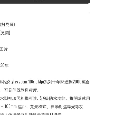
−
(見圖)

見圖)

回片

0年

Stylus zoom 105，Mju系列十年間達到2000萬台
，可見佢既歡迎程度。

水型袖珍照相機可達JIS 4級防水功能。推開蓋就用
 – 105mm 焦距、寛景模式、自動對焦曝光等功