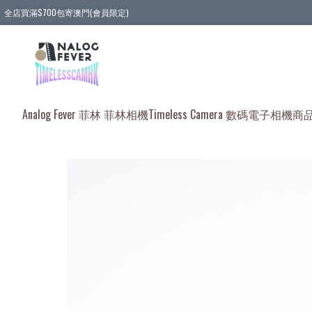
全店買滿$700包寄澳門(會員限定)
全店買滿3件貨品, 包寄順豐智能櫃/順豐站
全店買滿$580或5件貨品, 包寄順豐上門(會員限定)
Analog Fever 菲林 菲林相機
Timeless Camera 數碼電子相機
商