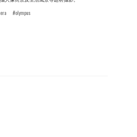
era
olympus