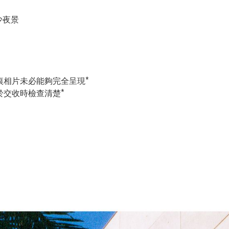
減少夜景
花痕相片未必能夠完全呈現*
請於交收時檢查清楚*