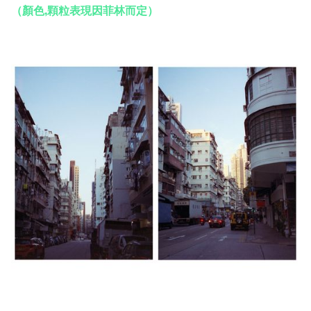
（顏色,顆粒表現因菲林而定）