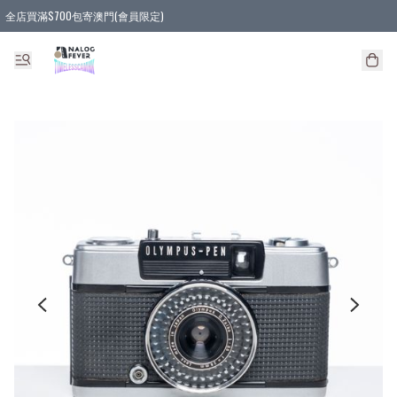
全店買滿$700包寄澳門(會員限定)
全店買滿3件貨品, 包寄順豐智能櫃/順豐站
全店買滿$580或5件貨品, 包寄順豐上門(會員限定)