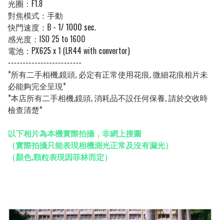
光圈：F1.8
對焦模式：手動
快門速度：B
- 1/ 1000 sec.
感光度：ISO 25 to 1600
電池：
PX625 x 1 (LR44 with convertor)
-------------------------
*所有二手相機,鏡頭, 必定有正常使用花痕, 微細花痕相片未
必能夠完全呈現*
*本店所有二手相機,鏡頭, 消耗品不設任何保養, 請於交收時
檢查清楚*
以下相片為本機實際拍攝，非網上搜圖
（實際拍攝只能表現相機測光正常及沒有漏光）
（顏色,顆粒表現因菲林而定）