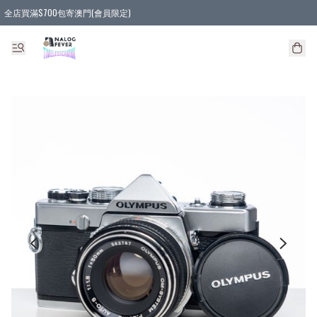
全店買滿$700包寄澳門(會員限定)
全店買滿3件貨品, 包寄順豐智能櫃/順豐站
全店買滿$580或5件貨品, 包寄順豐上門(會員限定)