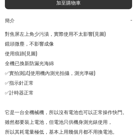
加至購物車
簡介
−
對焦屏左上角少污漬，實際使用不太影響(見圖)

鏡頭微塵，不影響成像

使用痕跡(見圖)

全機已換新防漏光海綿

✅實拍測試(使用機內測光拍攝，測光準確)

✅指示針正常

✅計時器正常

它是一台全機械機，所以沒有電池也可以正常操作快門。

雖然都要裝上電池，但電池只供機身測光錶使用，

所以其耗電量極低，基本上用幾個月都不用換電池。
