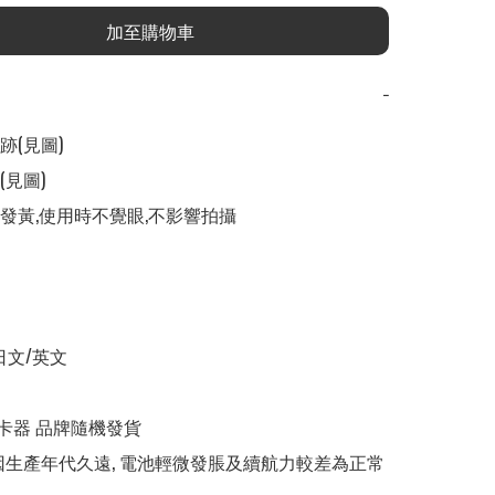
加至購物車
−
(見圖) 

圖) 

微發黃,使用時不覺眼,不影響拍攝

日文/英文

 讀卡器 品牌隨機發貨

池因生產年代久遠, 電池輕微發脹及續航力較差為正常