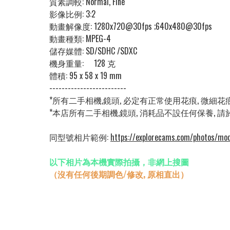
質素調較: Normal, Fine
影像比例:
3:2
動畫解像度:
1280x720@30fps ;640x480@30fps
動畫種類:
MPEG-4
儲存媒體:
SD/SDHC /SDXC
機身重量:
128 克
體積:
95 x 58 x 19 mm
-------------------------
*所有二手相機,鏡頭, 必定有正常使用花痕, 微細
*本店所有二手相機,鏡頭, 消耗品不設任何保養, 
同型號相片範例:
https://explorecams.com/photos/mod
以下相片為本機實際拍攝，非網上搜圖
（沒有任何後期調色/修改, 原相直出）