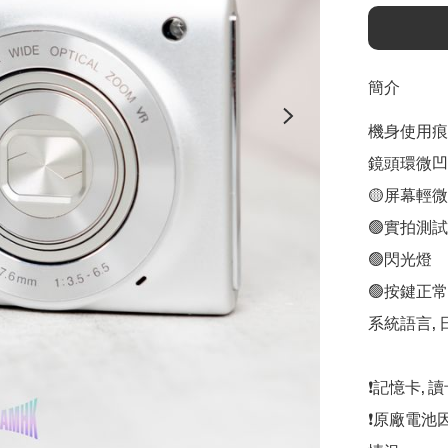
簡介
機身使用痕跡
鏡頭環微凹(見
🟡屏幕輕
🟢實拍測試

🟢閃光燈

🟢按鍵正常

系統語言, 
❗️記憶卡,
❗️原廠電