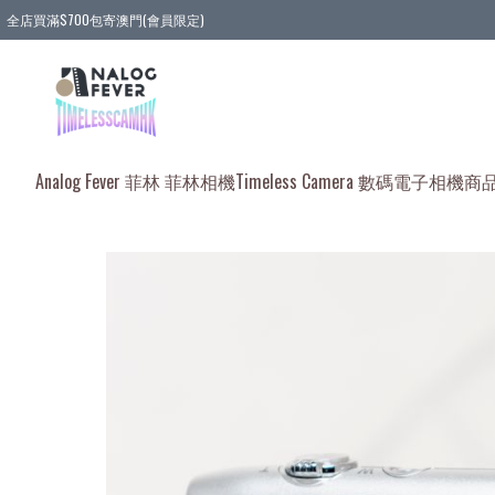
全店買滿$700包寄澳門(會員限定)
全店買滿3件貨品, 包寄順豐智能櫃/順豐站
全店買滿$580或5件貨品, 包寄順豐上門(會員限定)
Analog Fever 菲林 菲林相機
Timeless Camera 數碼電子相機
商