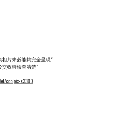
花痕相片未必能夠完全呈現*
請於交收時檢查清楚*
el/coolpix-s3300