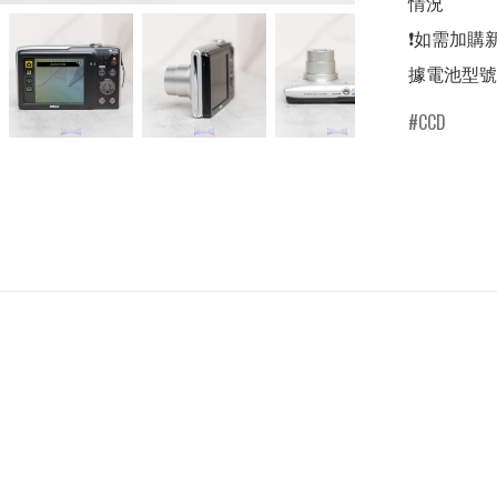
情況

❗️如需加購新
據電池型號不
CCD