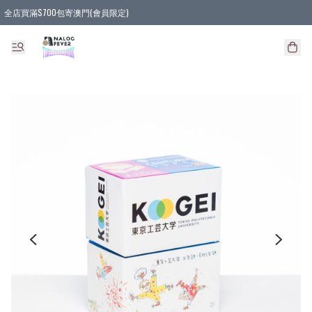
全店買滿$700包寄澳門(會員限定)
全店買滿3件貨品, 包寄順豐智能櫃/順豐站
全店買滿$580或5件貨品, 包寄順豐上門(會員限定)