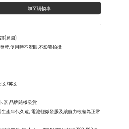
加至購物車
−
(見圖) 

微發黃,使用時不覺眼,不影響拍攝

日文/英文

 讀卡器 品牌隨機發貨

池因生產年代久遠, 電池輕微發脹及續航力較差為正常