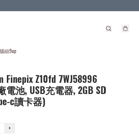
腦細9up
lm Finepix Z10fd 7WJ58996
電池, USB充電器, 2GB SD
ype-c讀卡器)
+