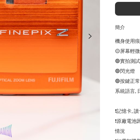
簡介
機身使用痕跡
🟡屏幕輕
🟢實拍測試

🟢閃光燈

🟢按鍵正常

系統語言, 
❗️記憶卡,
❗️原廠電
情況
