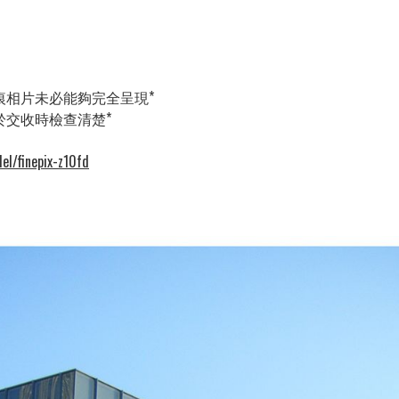
花痕相片未必能夠完全呈現*
請於交收時檢查清楚*
el/finepix-z10fd