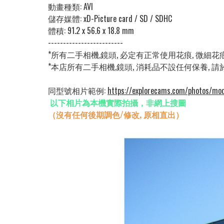
動畫種類: AVI
儲存媒體:
xD-Picture card / SD / SDHC
體積:
91.2 x 56.6 x 18.8 mm
-------------------------
*所有二手相機,鏡頭, 必定有正常使用花痕, 微細
*本店所有二手相機,鏡頭, 消耗品不設任何保養, 
同型號相片範例:
https://explorecams.com/photos/mod
以下相片為本機實際拍攝，非網上搜圖
（沒有任何後期調色/修改, 原相直出）