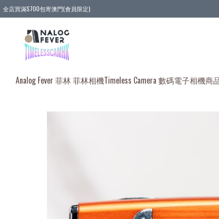
全店買滿$700包寄澳門(會員限定)
全店買滿3件貨品, 包寄順豐智能櫃/順豐站
全店買滿$580或5件貨品, 包寄順豐上門(會員限定)
Analog Fever 菲林 菲林相機
Timeless Camera 數碼電子相機
商