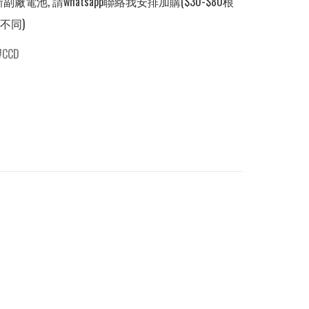
副廠電池, 請whatsapp聯絡我安排加購($30-$80根
不同)
CCD