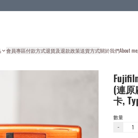
品
會員專區
付款方式
退貨及退款政策
送貨方式
關於我們
About me
Fujifi
(連原廠
卡, T
數量
−