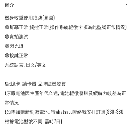
簡介
−
機身較重使用痕跡(見圖) 

🟢屏幕正常 觸控正常(操作系統輕微卡頓為此型號正常情況)

🟢實拍測試

🟢閃光燈

🟢按鍵正常

系統語言, 日文/英文

❗️記憶卡, 讀卡器 品牌隨機發貨

❗️原廠電池因生產年代久遠, 電池輕微發脹及續航力較差為正
常情況

❗️如需加購新副廠電池, 請whatsapp聯絡我安排訂購($30-$80
根據電池型號不同, 需時7日)