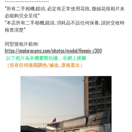
-------------------------
*所有二手相機,鏡頭, 必定有正常使用花痕, 微細花痕相片未
必能夠完全呈現*
*本店所有二手相機,鏡頭, 消耗品不設任何保養, 請於交收時
檢查清楚*
同型號相片範例:
https://explorecams.com/photos/model/finepix-z300
以下相片為本機實際拍攝，非網上搜圖
（沒有任何後期調色/修改, 原相直出）