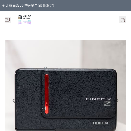
全店買滿$700包寄澳門(會員限定)
全店買滿3件貨品, 包寄順豐智能櫃/順豐站
全店買滿$580或5件貨品, 包寄順豐上門(會員限定)