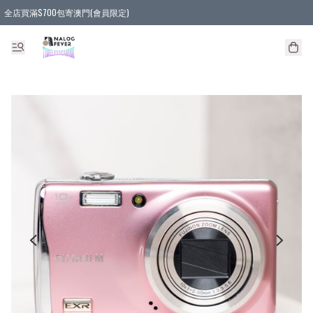
全店買滿$700包寄澳門(會員限定)
全店買滿3件貨品, 包寄順豐智能櫃/順豐站
全店買滿$580或5件貨品, 包寄順豐上門(會員限定)