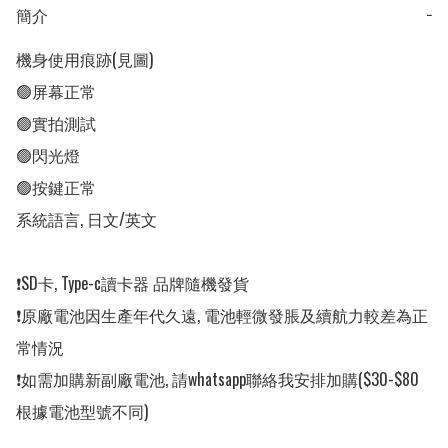
簡介
−
機身使用痕跡(見圖) 

🟢屏幕正常

🟢實拍測試

🟢閃光燈

🟢按鍵正常

系統語言, 日文/英文

❗️SD卡, Type-c讀卡器 品牌隨機發貨

❗️原廠電池因生產年代久遠, 電池輕微發脹及續航力較差為正
常情況

❗️如需加購新副廠電池, 請whatsapp聯絡我安排加購($30-$80
根據電池型號不同)