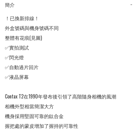
簡介
−
！已換新排線！

外盒號碼與機身號碼不同

整體有花痕(見圖)

✅實拍測試

✅閃光燈

✅自動過片回片

✅液晶屏幕

Contax T2在1990年發布後引領了高階隨身相機的風潮

相機外型相當簡潔大方

機身採用堅固可靠的鈦合金

握把處的蒙皮增加了握持的可靠性
