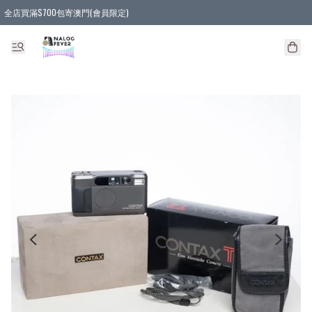
全店買滿$700包寄澳門(會員限定)
全店買滿3件貨品, 包寄順豐智能櫃/順豐站
全店買滿$580或5件貨品, 包寄順豐上門(會員限定)