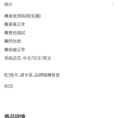
簡介
−
機身使用痕跡(見圖) 

🟢屏幕正常

🟢實拍測試

🟢閃光燈

🟢按鍵正常

系統語言, 中文/日文/英文

CCD
商品詳情