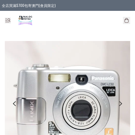
全店買滿$700包寄澳門(會員限定)
全店買滿3件貨品, 包寄順豐智能櫃/順豐站
全店買滿$580或5件貨品, 包寄順豐上門(會員限定)